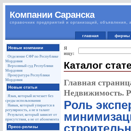
Компании Саранска
справочник предприятий и организаций, объявления, 
главная
фирм
Новые компании
Я
ищу:
Отделение СФР по Республике
Мордовия
Каталог стат
Верховный суд Республики
Мордовия
Прокуратура Республики
Мордовия
Главная страниц
Новые статьи
Недвижимость. 
Язык, который исчезает без
среды использования
Роль экспе
Навык, который упирается в
регулярность, а не в талант
минимизац
Результат, который зависит от
присутствия, а не от абонемента
строительн
Пресс-релизы