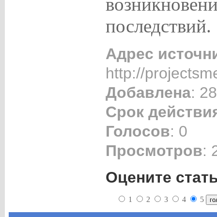
возникновени
последствий.
Адрес источн
http://projectsm
Добавлена
: 2
Срок действи
Голосов
: 0
Просмотров
: 
Оцените стат
1
2
3
4
5