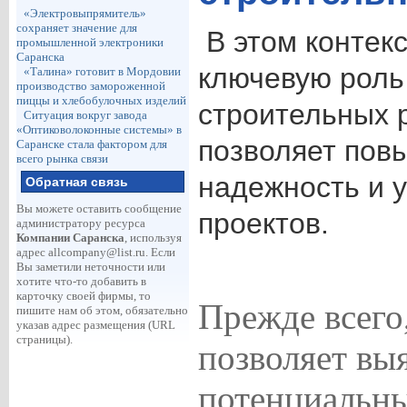
«Электровыпрямитель»
сохраняет значение для
В этом контекс
промышленной электроники
Саранска
ключевую роль
«Талина» готовит в Мордовии
производство замороженной
пиццы и хлебобулочных изделий
строительных р
Ситуация вокруг завода
«Оптиковолоконные системы» в
позволяет пов
Саранске стала фактором для
всего рынка связи
надежность и 
Обратная связь
Вы можете оставить сообщение
проектов.
администратору ресурса
Компании Саранска
, используя
адрес
allcompany@list.ru
. Если
Вы заметили неточности или
хотите что-то добавить в
карточку своей фирмы, то
Прежде всего,
пишите нам об этом, обязательно
указав адрес размещения (URL
страницы).
позволяет вы
потенциальны