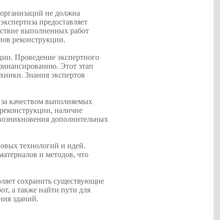
 организаций не должна
экспертиза предоставляет
тствие выполненных работ
пов реконструкции.
кции. Проведение экспертного
 финансированию. Этот этап
ехники. Знания экспертов
ь за качеством выполняемых
 реконструкции, наличие
 возникновения дополнительных
новых технологий и идей.
атериалов и методов, что
воляет сохранить существующие
от, а также найти пути для
ния зданий.