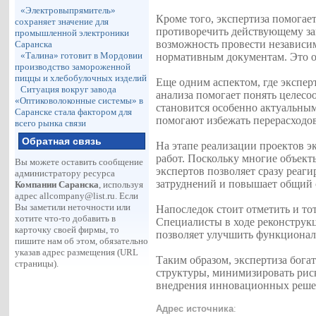
«Электровыпрямитель»
Кроме того, экспертиза помогае
сохраняет значение для
противоречить действующему зак
промышленной электроники
возможность провести независи
Саранска
«Талина» готовит в Мордовии
нормативным документам. Это об
производство замороженной
пиццы и хлебобулочных изделий
Еще одним аспектом, где экспер
Ситуация вокруг завода
анализа помогает понять целесо
«Оптиковолоконные системы» в
становится особенно актуальным
Саранске стала фактором для
помогают избежать перерасходо
всего рынка связи
Обратная связь
На этапе реализации проектов э
работ. Поскольку многие объект
Вы можете оставить сообщение
экспертов позволяет сразу реа
администратору ресурса
затруднений и повышает общий с
Компании Саранска
, используя
адрес
allcompany@list.ru
. Если
Вы заметили неточности или
Напоследок стоит отметить и то
хотите что-то добавить в
Специалисты в ходе реконструк
карточку своей фирмы, то
позволяет улучшить функциональ
пишите нам об этом, обязательно
указав адрес размещения (URL
Таким образом, экспертиза бога
страницы).
структуры, минимизировать риск
внедрения инновационных решен
Адрес источника
: