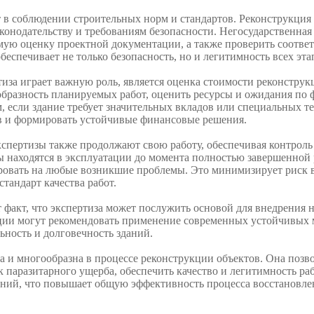
т в соблюдении строительных норм и стандартов. Реконструкция
онодательству и требованиям безопасности. Негосударственная 
мую оценку проектной документации, а также проверить соотве
еспечивает не только безопасность, но и легитимность всех эта
тиза играет важную роль, является оценка стоимости реконстру
образность планируемых работ, оценить ресурсы и ожидания по
, если здание требует значительных вкладов или специальных т
в и формировать устойчивые финансовые решения.
кспертизы также продолжают свою работу, обеспечивая контрол
ы находятся в эксплуатации до момента полностью завершенной
гировать на любые возникшие проблемы. Это минимизирует риск
тандарт качества работ.
т факт, что экспертиза может послужить основой для внедрения 
ции могут рекомендовать применение современных устойчивых м
ность и долговечность зданий.
та и многообразна в процессе реконструкции объектов. Она поз
 паразитарного ущерба, обеспечить качество и легитимность раб
ий, что повышает общую эффективность процесса восстановле