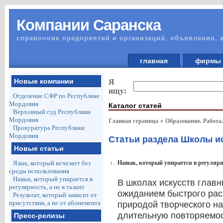
Компании Саранска
справочник предприятий и организаций, объявления, 
главная
фирм
Новые компании
Я
ищу:
Отделение СФР по Республике
Мордовия
Каталог статей
Верховный суд Республики
Мордовия
Главная страница
Образование. Работа
Прокуратура Республики
Мордовия
Статьи раздела Школы и
Новые статьи
Язык, который исчезает без
Навык, который упирается в регулярно
1.
среды использования
Навык, который упирается в
В школах искусств глав
регулярность, а не в талант
ожиданием быстрого рас
Результат, который зависит от
присутствия, а не от абонемента
природой творческого н
длительную повторяемо
Пресс-релизы