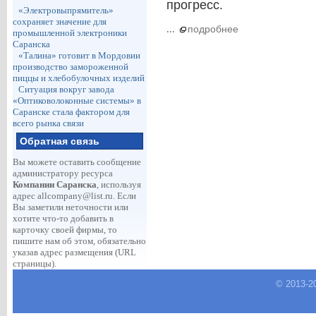
прогресс.
«Электровыпрямитель»
сохраняет значение для
...
подробнее
промышленной электроники
Саранска
«Талина» готовит в Мордовии
производство замороженной
пиццы и хлебобулочных изделий
Ситуация вокруг завода
«Оптиковолоконные системы» в
Саранске стала фактором для
всего рынка связи
Обратная связь
Вы можете оставить сообщение
администратору ресурса
Компании Саранска
, используя
адрес
allcompany@list.ru
. Если
Вы заметили неточности или
хотите что-то добавить в
карточку своей фирмы, то
пишите нам об этом, обязательно
указав адрес размещения (URL
страницы).
© 2013-
2