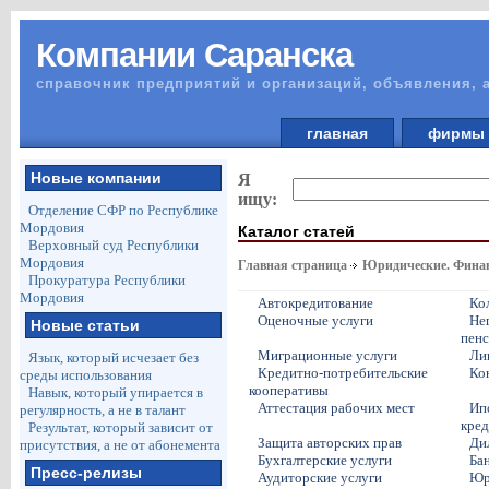
Компании Саранска
справочник предприятий и организаций, объявления, 
главная
фирм
Новые компании
Я
ищу:
Отделение СФР по Республике
Мордовия
Каталог статей
Верховный суд Республики
Мордовия
Главная страница
Юридические. Финан
Прокуратура Республики
Мордовия
Автокредитование
Ко
Оценочные услуги
Не
Новые статьи
пен
Миграционные услуги
Ли
Язык, который исчезает без
Кредитно-потребительские
Ко
среды использования
кооперативы
Навык, который упирается в
Аттестация рабочих мест
Ип
регулярность, а не в талант
кред
Результат, который зависит от
Защита авторских прав
Ди
присутствия, а не от абонемента
Бухгалтерские услуги
Ба
Пресс-релизы
Аудиторские услуги
Юр