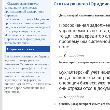
Статьи раздела Юридиче
«Электровыпрямитель»
сохраняет значение для
промышленной электроники
Саранска
Долг, который становится невозвратн
1.
«Талина» готовит в Мордовии
производство замороженной
Просроченная задолженн
пиццы и хлебобулочных изделий
управляемость не тогда,
Ситуация вокруг завода
«Оптиковолоконные системы» в
тогда, когда кредитор 
Саранске стала фактором для
проблему без системной
всего рынка связи
поле.
Обратная связь
...
подробнее
Вы можете оставить сообщение
администратору ресурса
Бухгалтерия, которая теряет контрол
2.
Компании Саранска
, используя
адрес
allcompany@list.ru
. Если
Бухгалтерский учёт начи
Вы заметили неточности или
хотите что-то добавить в
когда появляются штра
карточку своей фирмы, то
операции бизнеса уже пе
пишите нам об этом, обязательно
указав адрес размещения (URL
они отражаются в докум
страницы).
...
подробнее
Оценка, которая теряет смысл без п
3.