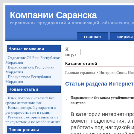
Компании Саранска
справочник предприятий и организаций, объявления, 
главная
фирм
Новые компании
Я
ищу:
Отделение СФР по Республике
Мордовия
Каталог статей
Верховный суд Республики
Мордовия
Главная страница
Интернет. Связь. И
Прокуратура Республики
Мордовия
Статьи раздела Интерне
Новые статьи
Язык, который исчезает без
Подключение без запаса устойчивости:
1.
нагрузки
среды использования
Навык, который упирается в
регулярность, а не в талант
В категории интернет-пр
Результат, который зависит от
момент подключения, а п
присутствия, а не от абонемента
работать под нагрузкой 
Пресс-релизы