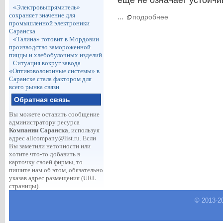
ещё не означает устойч
«Электровыпрямитель»
сохраняет значение для
...
подробнее
промышленной электроники
Саранска
«Талина» готовит в Мордовии
производство замороженной
пиццы и хлебобулочных изделий
Ситуация вокруг завода
«Оптиковолоконные системы» в
Саранске стала фактором для
всего рынка связи
Обратная связь
Вы можете оставить сообщение
администратору ресурса
Компании Саранска
, используя
адрес
allcompany@list.ru
. Если
Вы заметили неточности или
хотите что-то добавить в
карточку своей фирмы, то
пишите нам об этом, обязательно
указав адрес размещения (URL
страницы).
© 2013-
2