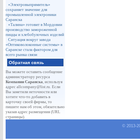
«Электровыпрямитель»
сохраняет значение для
промышленной электроники
Саранска
«Талина» готовит в Мордовии
производство замороженной
пиццы и хлебобулочных изделий
Ситуация вокруг завода
«Оптиковолоконные системы» в
Саранске стала фактором для
всего рынка связи
Обратная связь
Вы можете оставить сообщение
администратору ресурса
Компании Саранска
, используя
адрес
allcompany@list.ru
. Если
Вы заметили неточности или
хотите что-то добавить в
карточку своей фирмы, то
пишите нам об этом, обязательно
указав адрес размещения (URL
страницы).
© 2013-
2