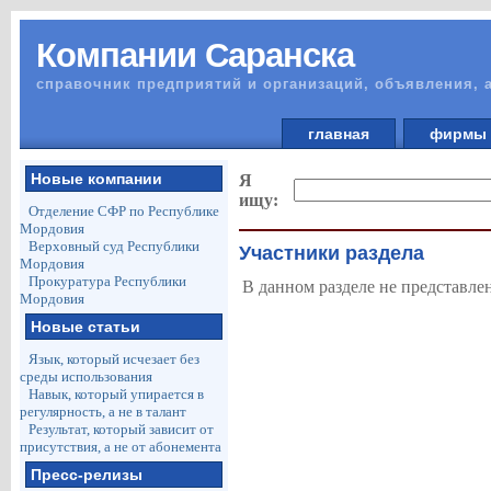
Компании Саранска
справочник предприятий и организаций, объявления, 
главная
фирм
Новые компании
Я
ищу:
Отделение СФР по Республике
Мордовия
Верховный суд Республики
Участники раздела
Мордовия
Прокуратура Республики
В данном разделе не представле
Мордовия
Новые статьи
Язык, который исчезает без
среды использования
Навык, который упирается в
регулярность, а не в талант
Результат, который зависит от
присутствия, а не от абонемента
Пресс-релизы