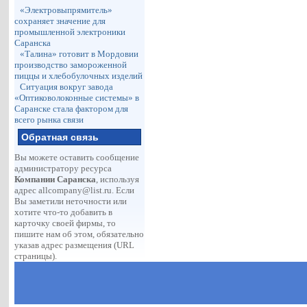
«Электровыпрямитель»
сохраняет значение для
промышленной электроники
Саранска
«Талина» готовит в Мордовии
производство замороженной
пиццы и хлебобулочных изделий
Ситуация вокруг завода
«Оптиковолоконные системы» в
Саранске стала фактором для
всего рынка связи
Обратная связь
Вы можете оставить сообщение
администратору ресурса
Компании Саранска
, используя
адрес
allcompany@list.ru
. Если
Вы заметили неточности или
хотите что-то добавить в
карточку своей фирмы, то
пишите нам об этом, обязательно
указав адрес размещения (URL
страницы).