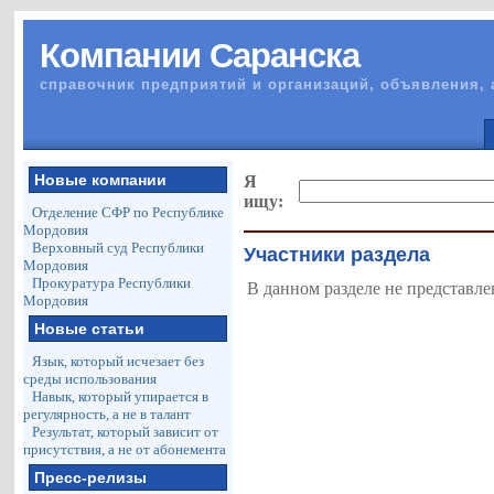
Компании Саранска
справочник предприятий и организаций, объявления, 
Новые компании
Я
ищу:
Отделение СФР по Республике
Мордовия
Верховный суд Республики
Участники раздела
Мордовия
Прокуратура Республики
В данном разделе не представле
Мордовия
Новые статьи
Язык, который исчезает без
среды использования
Навык, который упирается в
регулярность, а не в талант
Результат, который зависит от
присутствия, а не от абонемента
Пресс-релизы