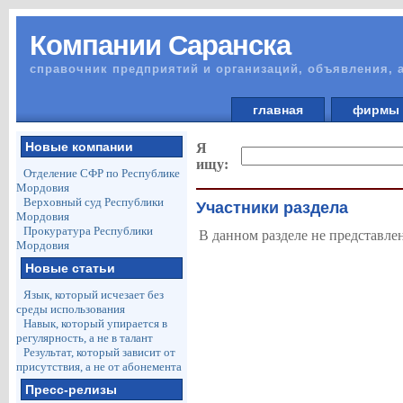
Компании Саранска
справочник предприятий и организаций, объявления, 
главная
фирм
Новые компании
Я
ищу:
Отделение СФР по Республике
Мордовия
Верховный суд Республики
Участники раздела
Мордовия
Прокуратура Республики
В данном разделе не представле
Мордовия
Новые статьи
Язык, который исчезает без
среды использования
Навык, который упирается в
регулярность, а не в талант
Результат, который зависит от
присутствия, а не от абонемента
Пресс-релизы