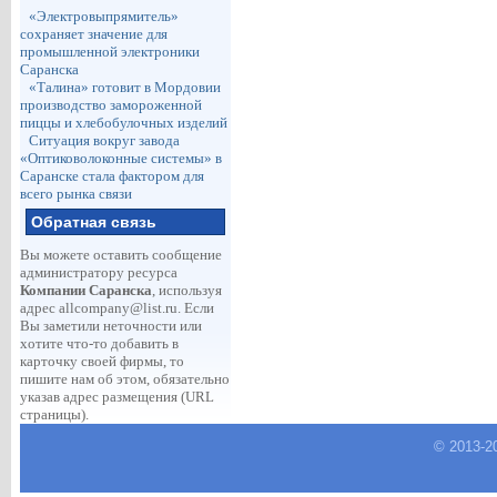
«Электровыпрямитель»
сохраняет значение для
промышленной электроники
Саранска
«Талина» готовит в Мордовии
производство замороженной
пиццы и хлебобулочных изделий
Ситуация вокруг завода
«Оптиковолоконные системы» в
Саранске стала фактором для
всего рынка связи
Обратная связь
Вы можете оставить сообщение
администратору ресурса
Компании Саранска
, используя
адрес
allcompany@list.ru
. Если
Вы заметили неточности или
хотите что-то добавить в
карточку своей фирмы, то
пишите нам об этом, обязательно
указав адрес размещения (URL
страницы).
© 2013-
2