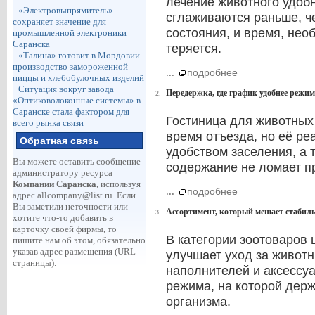
лечение животного удоб
«Электровыпрямитель»
сглаживаются раньше, ч
сохраняет значение для
состояния, и время, нео
промышленной электроники
Саранска
теряется.
«Талина» готовит в Мордовии
производство замороженной
...
подробнее
пиццы и хлебобулочных изделий
Ситуация вокруг завода
Передержка, где график удобнее режи
2.
«Оптиковолоконные системы» в
Саранске стала фактором для
Гостиница для животных
всего рынка связи
время отъезда, но её ре
Обратная связь
удобством заселения, а 
Вы можете оставить сообщение
содержание не ломает п
администратору ресурса
Компании Саранска
, используя
...
подробнее
адрес
allcompany@list.ru
. Если
Вы заметили неточности или
Ассортимент, который мешает стабил
3.
хотите что-то добавить в
карточку своей фирмы, то
В категории зоотоваров 
пишите нам об этом, обязательно
указав адрес размещения (URL
улучшает уход за животн
страницы).
наполнителей и аксессуа
режима, на которой дер
организма.