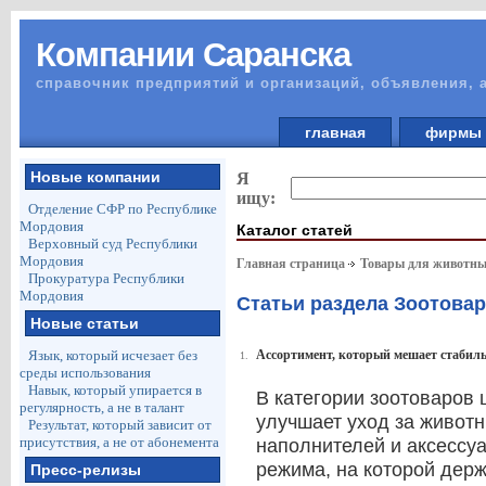
Компании Саранска
справочник предприятий и организаций, объявления, 
главная
фирм
Новые компании
Я
ищу:
Отделение СФР по Республике
Мордовия
Каталог статей
Верховный суд Республики
Мордовия
Главная страница
Товары для животны
Прокуратура Республики
Мордовия
Статьи раздела Зоотова
Новые статьи
Язык, который исчезает без
Ассортимент, который мешает стабил
1.
среды использования
Навык, который упирается в
В категории зоотоваров 
регулярность, а не в талант
улучшает уход за животн
Результат, который зависит от
присутствия, а не от абонемента
наполнителей и аксессуа
режима, на которой дер
Пресс-релизы