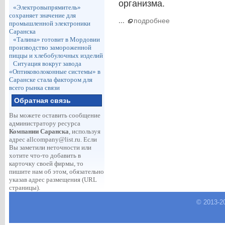
организма.
«Электровыпрямитель»
сохраняет значение для
...
подробнее
промышленной электроники
Саранска
«Талина» готовит в Мордовии
производство замороженной
пиццы и хлебобулочных изделий
Ситуация вокруг завода
«Оптиковолоконные системы» в
Саранске стала фактором для
всего рынка связи
Обратная связь
Вы можете оставить сообщение
администратору ресурса
Компании Саранска
, используя
адрес
allcompany@list.ru
. Если
Вы заметили неточности или
хотите что-то добавить в
карточку своей фирмы, то
пишите нам об этом, обязательно
указав адрес размещения (URL
страницы).
© 2013-
2